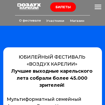
БИЛЕТЫ
О фестивале
Участники
Магазин
ЮБИЛЕЙНЫЙ ФЕСТИВАЛЬ
«ВОЗДУХ КАРЕЛИИ»
Лучшие выходные карельского
лета собрали более 45.000
зрителей!
Мультиформатный семейный
фестиваль «Воздух Карелии»
успешно отпраздновал юбилей. За
20 лет из регионального фестиваля
он превратился в одно из
крупнейших музыкальных Событий
в России.