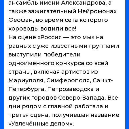
где поженились 10 пар. Глава
республики Артур Парфенчиков
поздравил их прямо на сцене. В
остальные дни для гостей работал
шуточный ЗАГС, где 497 пар
символически «поженились» под
аплодисменты друзей.
«Воздух Карелии» давно стал
«местом силы» десятков тысяч
активных людей, которые ждут его
целый год. Для них эти четыре дня
остаются в памяти как «лучшие
выходные лета». «Самый крутой
фестиваль за всю историю», —
оценивают юбилейный «Воздух»
зрители. «Самый сложный в
организации самый масштабный за
все 20 лет. Получилось масштабно,
эмоционально, патриотично и по-
семейному», — подводит итог