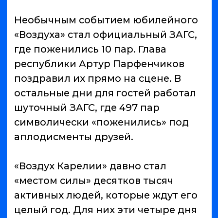
продюсер фестиваля Максим
Мазуровский.
Будет ли фестиваль в следующем
году — главный вопрос, который
волнует всех. Глава республики
Карелия Артур Парфенчиков со
сцены юбилейного «Воздуха
Карели» заявил: «Следующему
Воздуху – быть! Он стал
неотъемлемой частью культурной
жизни региона, и мы приложим все
усилия, чтобы он жил и
развивался».
Content Oriented Web
Make great presentations, longreads, and landing pages, as well as
photo stories, blogs, lookbooks, and all other kinds of content oriented
projects.