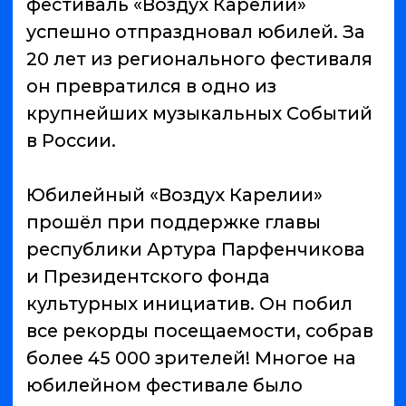
Юбилейный «Воздух Карелии»
прошёл при поддержке главы
республики Артура Парфенчикова
и Президентского фонда
культурных инициатив. Он побил
все рекорды посещаемости, собрав
более 45 000 зрителей! Многое на
юбилейном фестивале было
впервые. Четыре полноценных дня
вместо привычных трёх, три сцены,
на которых выступили 83 групп и
исполнителей. Почти 3.000 гостей
из других регионов жили все 4 дня
в палаточном городке, создавая
уникальную атмосферу настоящего
фестивального братства.
Хэдлайнеры юбилейного «Воздуха
Карелии» — легендарные «Алиса»,
«Ария», «Чиж & Co», «Три Дня