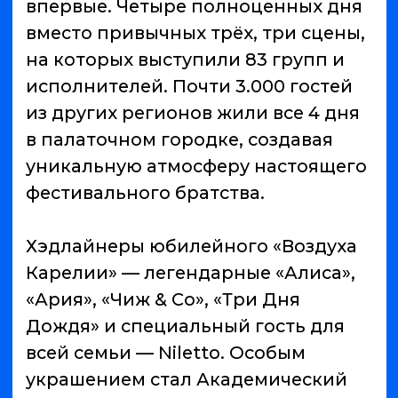
Дождя» и специальный гость для
всей семьи — Niletto. Особым
украшением стал Академический
ансамбль имени Александрова, а
также зажигательный Нейромонах
Феофан, во время сета которого
хороводы водили все!
На сцене «Россия — это мы» на
равных с уже известными группами
выступили победители
одноименного конкурса со всей
страны, включая артистов из
Мариуполя, Симферополя, Санкт-
Петербурга, Петрозаводска и
других городов Северо-Запада. Все
дни рядом с главной работала и
третья сцена, получившая название
«Увлечённые делом».
Необычным событием юбилейного
«Воздуха» стал официальный ЗАГС,