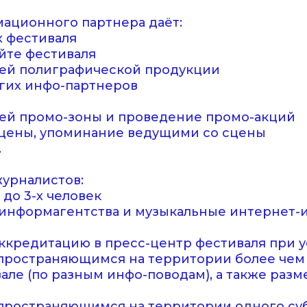
ационного партнера даёт:
х фестиваля
йте фестиваля
сей полиграфической продукции
угих инфо-партнеров
оей промо-зоны и проведение промо-акций
 сцены, упоминание ведущими со сцены
.
урналистов:
 до 3-х человек
информагентства и музыкальные интернет-из
ккредитацию в пресс-центр фестиваля при у
пространяющимся на территории более чем 
вале (по разным инфо-поводам), а также раз
пространяющимся на территории одного суб