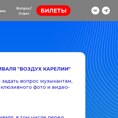
Вопрос/
БИЛЕТЫ
зин
Ответ
ИВАЛЯ "ВОЗДУХ КАРЕЛИИ"
задать вопрос музыкантам,
склюзивного фото и видео-
валя, в том числе перед