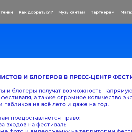
стники
Как добраться?
Музыкантам
Партнерам
Мага
ИСТОВ И БЛОГЕРОВ В ПРЕСС-ЦЕНТР ФЕСТ
 и блогеры получат возможность напрямую 
фестиваля, а также огромное количество эк
 пабликов на всё лето и даже на год.
ам предоставляется право:
а входов на фестиваль
ые фото и видеосъемку на территории фести