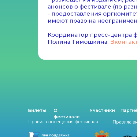
анонсов о фестивале (по ра
- предоставления оргкомитет
имеют право на неограниченн
Координатор пресс-центра ф
Полина Тимошкина,
Вконтак
Билеты
О
Участники
Партн
фестивале
Правила посещения фестиваля
Правила а