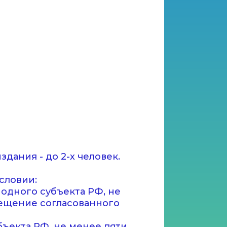
дания - до 2-х человек.
словии:
одного субъекта РФ, не
мещение согласованного
ъекта РФ, не менее пяти