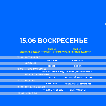
15.06 ВОСКРЕСЕНЬЕ
СЦЕНА
СЦЕНА
СЦЕНА «ВОЗДУХ»
«РОССИЯ - ЭТО МЫ»
«УВЛЕЧЁННЫЕ ДЕЛОМ»
13:00
АНГЕЛ НЕБЕС
MASCARA
PSYLOCID
КИРПИЧИ
#KISEL
ОСОКА
15:00
ИГОРЬ РАСТЕРЯЕВ
ПРИЛИЧНЫЕ ЛЮДИ
СКВОРЦЫ СТЕПАНОВА
ПЛАН ЛОМОНОСОВА
ЛИЦА
ВКЛЮЧАЙ МИКРОФОН!
17:30
NILETTO
ЛАМПАСЫ
УЛЫБАЮТСЯ ТРАМВАИ
19:00
ТРИ ДНЯ ДОЖДЯ
ТРОЛЛЬ ГНЕТ ЕЛЬ
СКАЙРОКЕРЫ
20:00
ЧИЖ & СO