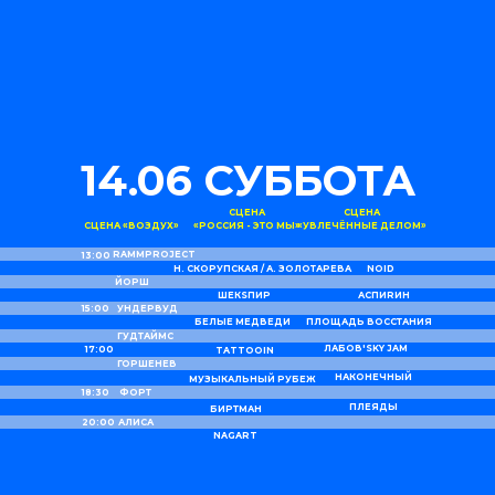
14.06 СУББОТА
СЦЕНА
СЦЕНА
СЦЕНА «ВОЗДУХ»
«РОССИЯ - ЭТО МЫ»
«УВЛЕЧЁННЫЕ ДЕЛОМ»
RAMMPROJECT
13:00
Н. СКОРУПСКАЯ / А. ЗОЛОТАРЕВА
NOID
ЙОРШ
ШЕКSПИР
АСПИRИН
15:00
УНДЕРВУД
БЕЛЫЕ МЕДВЕДИ
ПЛОЩАДЬ ВОССТАНИЯ
ГУДТАЙМС
ЛАБОВ'SKY JAM
17:00
TATTOOIN
ГОРШЕНЕВ
НАКОНЕЧНЫЙ
МУЗЫКАЛЬНЫЙ РУБЕЖ
18:30
ФОРТ
ПЛЕЯДЫ
БИРТМАН
20:00
АЛИСА
NAGART