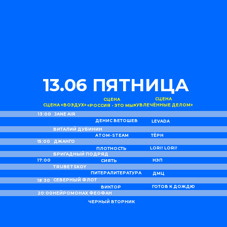
13.06 ПЯТНИЦА
СЦЕНА
СЦЕНА
СЦЕНА «ВОЗДУХ»
«УВЛЕЧЁННЫЕ ДЕЛОМ»
«РОССИЯ - ЭТО МЫ»
13:00
JANE AIR
ДЕНИС ВЕТОШЕВ
LEVADA
ВИТАЛИЙ ДУБИНИН
ATOM-STEAM
ТЁРН
15:00
ДЖАНГО
LORI! LORI!
ПЛОТНОСТЬ
БРИГАДНЫЙ ПОДРЯД
17:00
НЭП
СИЯТЬ
TRUBETSKOY
ПИТЕРАЛИТЕРАТУРА
ДМЦ
СЕВЕРНЫЙ ФЛОТ
18:30
ГОТОВ К ДОЖДЮ
ВИКТОР
20:00
НЕЙРОМОНАХ ФЕОФАН
ЧЕРНЫЙ ВТОРНИК