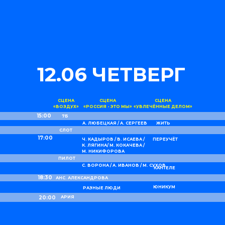
12.06 ЧЕТВЕРГ
СЦЕНА
СЦЕНА
СЦЕНА
«ВОЗДУХ»
«РОССИЯ - ЭТО МЫ»
«УВЛЕЧЁННЫЕ ДЕЛОМ»
15:00
7Б
А. ЛЮБЕЦКАЯ / А. СЕРГЕЕВ
ЖИТЬ
СЛОТ
17:00
Ч. КАДЫРОВ / В. ИСАЕВА /
ПЕРЕУЧЁТ
К. ЛЯГИНА/ М. КОКАЧЕВА /
М. НИКИФОРОВА
ПИЛОТ
С. ВОРОНА / А. ИВАНОВ / М. СУХОВ
КАНТЕЛЕ
18:30
АНС. АЛЕКСАНДРОВА
ЮНИКУМ
РАЗНЫЕ ЛЮДИ
20:00
АРИЯ