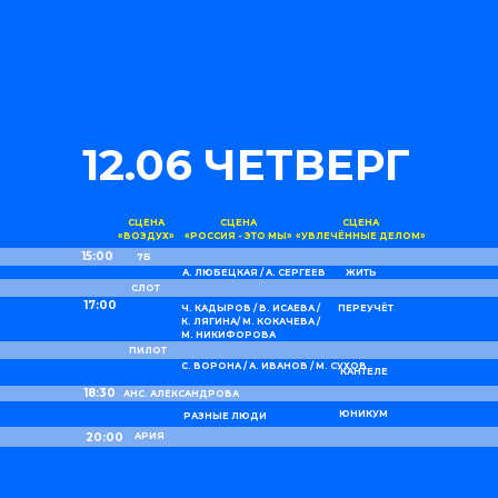
12.06 ЧЕТВЕРГ
СЦЕНА
СЦЕНА
СЦЕНА
«ВОЗДУХ»
«РОССИЯ - ЭТО МЫ»
«УВЛЕЧЁННЫЕ ДЕЛОМ»
15:00
7Б
А. ЛЮБЕЦКАЯ / А. СЕРГЕЕВ
ЖИТЬ
СЛОТ
17:00
Ч. КАДЫРОВ / В. ИСАЕВА /
ПЕРЕУЧЁТ
К. ЛЯГИНА/ М. КОКАЧЕВА /
М. НИКИФОРОВА
ПИЛОТ
С. ВОРОНА / А. ИВАНОВ / М. СУХОВ
КАНТЕЛЕ
18:30
АНС. АЛЕКСАНДРОВА
ЮНИКУМ
РАЗНЫЕ ЛЮДИ
20:00
АРИЯ